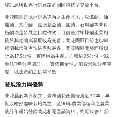
場訊息與世界行銷通路的國際科技型交流平台。
蘭花園區是以外銷為導向之生產基地，蝴蝶蘭、仙
履蘭、文心蘭、嘉德麗亞蘭、國蘭、石斛蘭等蘭科
植物均是發展之目標作物，目前臺灣蝴蝶蘭產業相
較於其他蘭屬發展較為完善，蘭花園區目前也以蝴
蝶蘭栽培業者進駐家數最多。蘭花園區開發面積預
計為175公頃，實際用為生產之面積約95公頃（92
至101年分年增加），實依據全球之消費景氣分年開
發，以達產銷之供需平衡。
發展潛力與優勢
蘭花屬於新興花卉，臺灣蘭花產業發展近30年，早
期以嗜好趣味栽培為主，至90年農業部編印之農業
統計年報始登錄蘭花相關產銷資料，約近10多年始